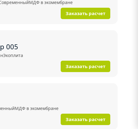
Современный
МДФ в экомембране
Заказать расчет
р 005
рн
Экоплита
Заказать расчет
менный
МДФ в экомембране
Заказать расчет