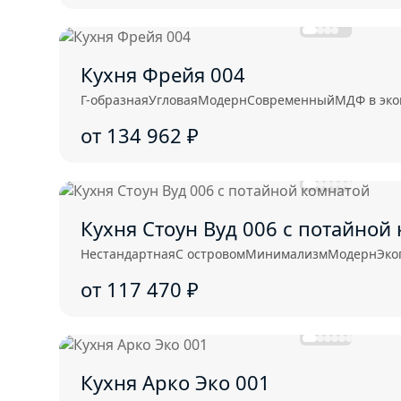
Кухня Фрейя 004
Г-образная
Угловая
Модерн
Современный
МДФ в эк
от 134 962
₽
Кухня Стоун Вуд 006 с потайной
Нестандартная
С островом
Минимализм
Модерн
Эко
от 117 470
₽
Кухня Арко Эко 001