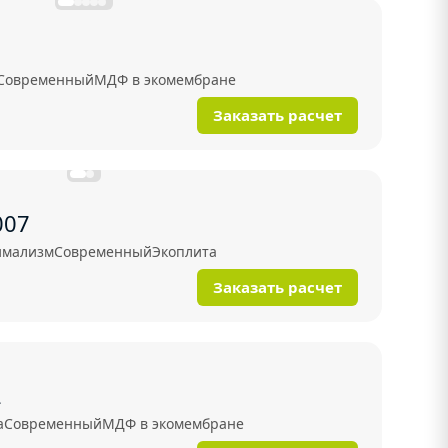
Современный
МДФ в экомембране
Заказать расчет
007
мализм
Современный
Экоплита
Заказать расчет
2
а
Современный
МДФ в экомембране