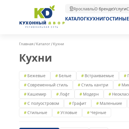
Ярославль
О бренде
Услуги
С
КАТАЛОГ
КУХНИ
ГОСТИНЫЕ
/
/
Главная
Каталог
Кухни
Кухни
Бежевые
Белые
Встраиваемые
Современный стиль
Стиль кантри
Ми
Кашемир
Лофт
Модерн
Неоклас
С полуостровом
Графит
Маленькие
Стильные
Угловые
Черные