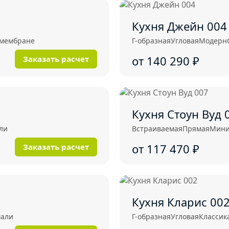
Кухня Джейн 004
омембране
Г-образная
Угловая
Модерн
от 140 290
₽
Заказать расчет
Кухня Стоун Вуд 
ли
Встраиваемая
Прямая
Мини
от 117 470
₽
Заказать расчет
Кухня Кларис 00
мали
Г-образная
Угловая
Классик