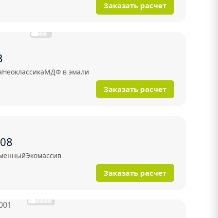
Заказать расчет
3
а
Неоклассика
МДФ в эмали
Заказать расчет
008
менный
Экомассив
Заказать расчет