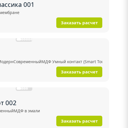
лассика 001
омембране
Заказать расчет
Модерн
Современный
МДФ Умный контакт (Smart Touch)
Заказать расчет
т 002
менный
МДФ в эмали
Заказать расчет