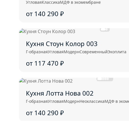
Угловая
Классика
МДФ в экомембране
от 140 290
₽
Кухня Стоун Колор 003
Г-образная
Угловая
Модерн
Современный
Экоплита
от 117 470
₽
Кухня Лотта Нова 002
Г-образная
Угловая
Модерн
Неоклассика
МДФ в эком
от 140 290
₽