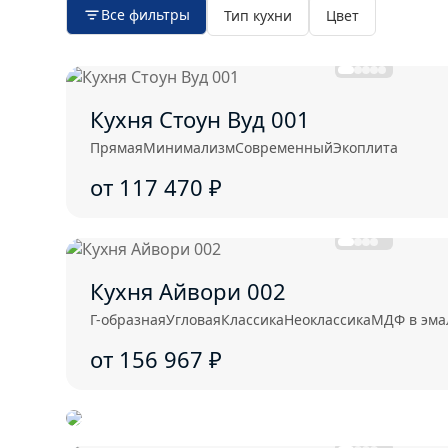
Все фильтры
Тип кухни
Цвет
Кухня Стоун Вуд 001
Прямая
Минимализм
Современный
Экоплита
от 117 470
₽
Кухня Айвори 002
Г-образная
Угловая
Классика
Неоклассика
МДФ в эма
от 156 967
₽