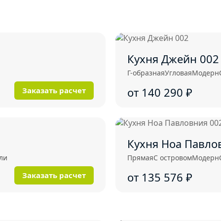
Кухня Джейн 002
Г-образная
Угловая
Модерн
от 140 290
₽
Заказать расчет
Кухня Ноа Павло
ли
Прямая
С островом
Модерн
от 135 576
₽
Заказать расчет