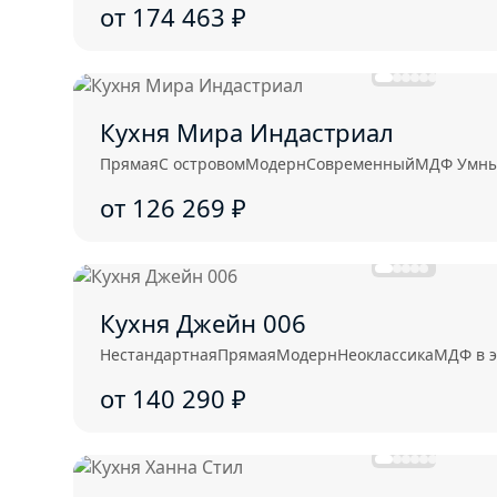
от 174 463
₽
Кухня Мира Индастриал
Прямая
С островом
Модерн
Современный
МДФ Умный
от 126 269
₽
Кухня Джейн 006
Нестандартная
Прямая
Модерн
Неоклассика
МДФ в 
от 140 290
₽