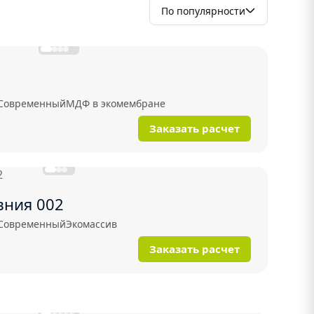
По популярности
Современный
МДФ в экомембране
Заказать расчет
вния 002
Современный
Экомассив
Заказать расчет