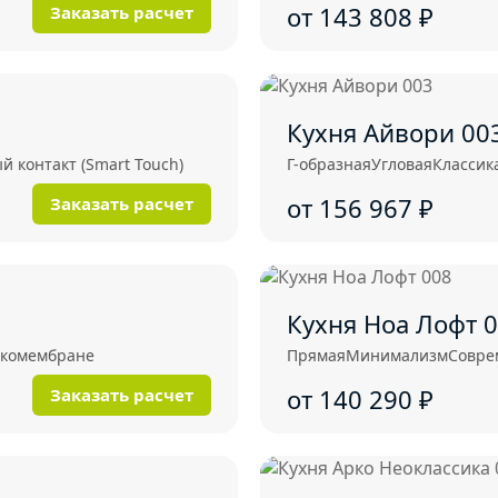
от 143 808
₽
Заказать расчет
Кухня Айвори 00
 контакт (Smart Touch)
Г-образная
Угловая
Классик
от 156 967
₽
Заказать расчет
Кухня Ноа Лофт 
экомембране
Прямая
Минимализм
Совре
от 140 290
₽
Заказать расчет