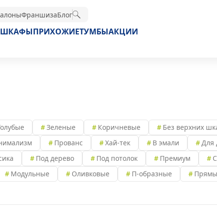
алоны
Франшиза
Блог
ШКАФЫ
ПРИХОЖИЕ
ТУМБЫ
АКЦИИ
Голубые
Зеленые
Коричневые
Без верхних шк
нимализм
Прованс
Хай-тек
В эмали
Для 
сика
Под дерево
Под потолок
Премиум
С
Модульные
Оливковые
П-образные
Прямы