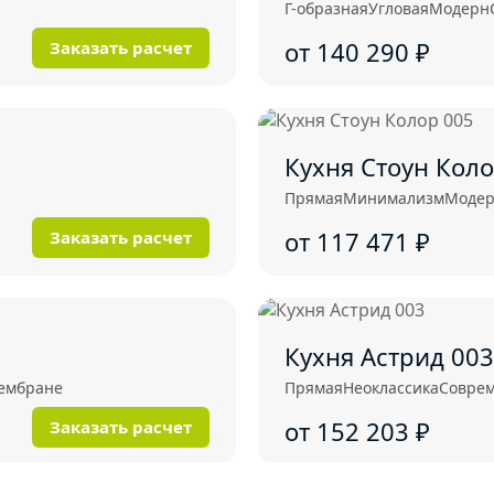
Г-образная
Угловая
Модерн
от 140 290
₽
Заказать расчет
Кухня Стоун Коло
Прямая
Минимализм
Моде
от 117 471
₽
Заказать расчет
Кухня Астрид 003
ембране
Прямая
Неоклассика
Совре
от 152 203
₽
Заказать расчет