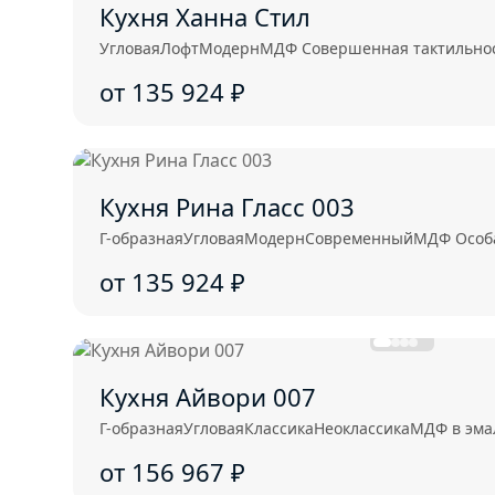
Кухня Ханна Стил
Угловая
Лофт
Модерн
МДФ Совершенная тактильност
от 135 924
₽
Кухня Рина Гласс 003
Г-образная
Угловая
Модерн
Современный
МДФ Особа
от 135 924
₽
Кухня Айвори 007
Г-образная
Угловая
Классика
Неоклассика
МДФ в эма
от 156 967
₽