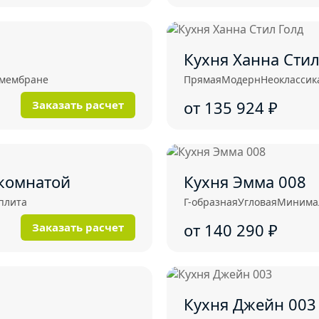
Кухня Ханна Стил
омембране
Прямая
Модерн
Неоклассик
от 135 924
₽
Заказать расчет
 комнатой
Кухня Эмма 008
плита
Г-образная
Угловая
Минима
от 140 290
₽
Заказать расчет
Кухня Джейн 003