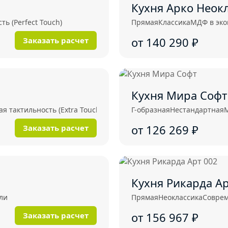
Кухня Арко Неок
ь (Perfect Touch)
Прямая
Классика
МДФ в эк
от 140 290
₽
Заказать расчет
Кухня Мира Софт
я тактильность (Extra Touch)
Г-образная
Нестандартная
от 126 269
₽
Заказать расчет
Кухня Рикарда Ар
ли
Прямая
Неоклассика
Совре
от 156 967
₽
Заказать расчет